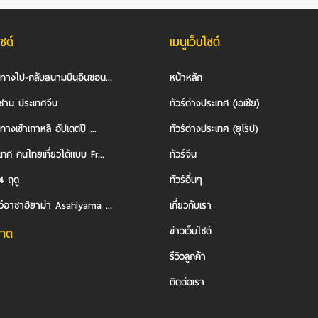
ไซต์
เมนูเว็บไซต์
นทางไป-กลับสนามบินอินชอน...
หน้าหลัก
ซาน ประเทศจีน
ทัวร์ต่างประเทศ (เอเชีย)
ทางเข้าเกาหลี อัปเดตปี ...
ทัวร์ต่างประเทศ (ยุโรป)
ทศ คนไทยเที่ยวได้แบบ Fr...
ทัวร์จีน
4 ฤดู
ทัวร์อื่นๆ
ว์อาซาฮิยาม่า Asahiyama ...
เกี่ยวกับเรา
ข่าวเว็บไซต์
าต
รีวิวลูกค้า
ติดต่อเรา