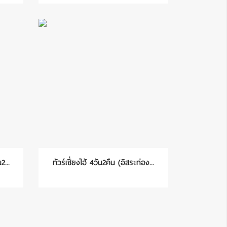
2...
ทัวร์เซี่ยงไฮ้ 4วัน2คืน (อิสระท่อง...