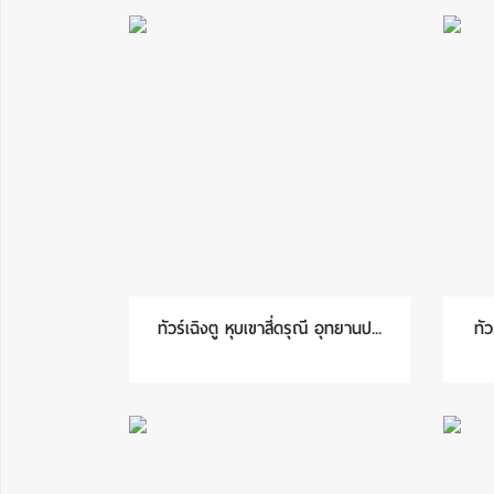
ทัวร์เฉิงตู หุบเขาสี่ดรุณี อุทยานป...
ทัว