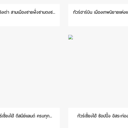
์ชิงเต่า สามเมืองชายฝั่งซานตงช...
ทัวร์ฮาร์บิน เมืองเทพนิยายแห่งแด
ร์เซี่ยงไฮ้ ดีสนีย์แลนด์ ครบทุก...
ทัวร์เซี่ยงไฮ้ ช้อปปิ้ง อิสระท่องเ