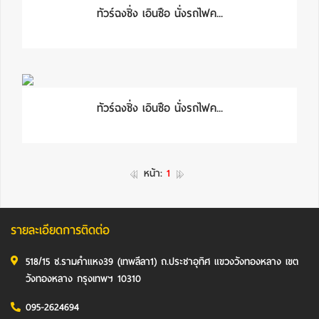
ทัวร์ฉงชิ่ง เอินซือ นั่งรถไฟค...
ทัวร์ฉงชิ่ง เอินซือ นั่งรถไฟค...
หน้า:
1
รายละเอียดการติดต่อ
518/15 ซ.รามคำแหง39 (เทพลีลา1) ถ.ประชาอุทิศ แขวงวังทองหลาง เขต
วังทองหลาง กรุงเทพฯ 10310
095-2624694