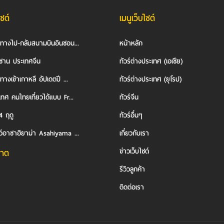
ไซต์
เมนูเว็บไซต์
นทางไป-กลับสนามบินอินชอน...
หน้าหลัก
ซาน ประเทศจีน
ทัวร์ต่างประเทศ (เอเชีย)
ทางเข้าเกาหลี อัปเดตปี ...
ทัวร์ต่างประเทศ (ยุโรป)
ทศ คนไทยเที่ยวได้แบบ Fr...
ทัวร์จีน
4 ฤดู
ทัวร์อื่นๆ
ว์อาซาฮิยาม่า Asahiyama ...
เกี่ยวกับเรา
ข่าวเว็บไซต์
าต
รีวิวลูกค้า
ติดต่อเรา