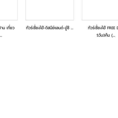
าน เที่ยว
ทัวร์เซี่ยงไฮ้-ดิสนีย์แลนด์-อู๋ซี ...
ทัวร์เซี่ยงไฮ้ FREE
..
5วัน3คืน (...