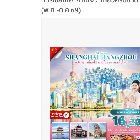
ทัวร์เซี่ยงไฮ้ หางโจว เที่ยวครบ6วัน
(พ.ค.-ต.ค.69)