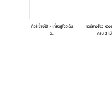
ฮ้ FREE DAY
ทัวร์เซี่ยงไฮ้ - เที่ยวซูโจวเต็ม
ทัวร์หางโจว หวงซ
น (...
วั...
ครบ 2 เมื.