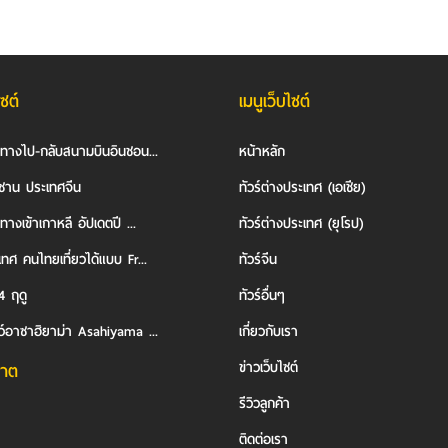
ไซต์
เมนูเว็บไซต์
นทางไป-กลับสนามบินอินชอน...
หน้าหลัก
ซาน ประเทศจีน
ทัวร์ต่างประเทศ (เอเชีย)
ทางเข้าเกาหลี อัปเดตปี ...
ทัวร์ต่างประเทศ (ยุโรป)
ทศ คนไทยเที่ยวได้แบบ Fr...
ทัวร์จีน
4 ฤดู
ทัวร์อื่นๆ
ว์อาซาฮิยาม่า Asahiyama ...
เกี่ยวกับเรา
ข่าวเว็บไซต์
าต
รีวิวลูกค้า
ติดต่อเรา