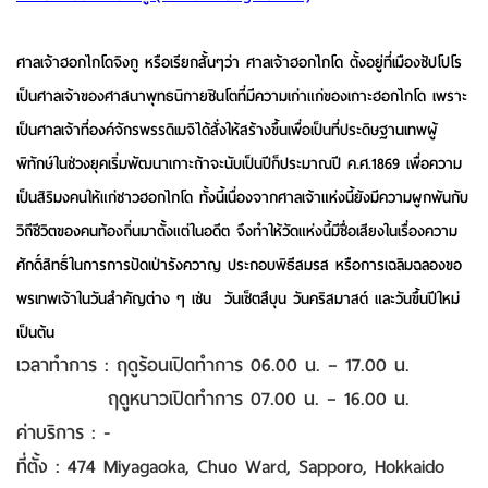
ศาลเจ้าฮอกไกโดจิงกู หรือเรียกสั้นๆว่า ศาลเจ้าฮอกไกโด ตั้งอยู่ที่เมืองซัปโปโร
เป็นศาลเจ้าของศาสนาพุทธนิกายชินโตที่มีความเก่าแก่ของเกาะฮอกไกโด เพราะ
เป็นศาลเจ้าที่องค์จักรพรรดิเมจิได้สั่งให้สร้างขึ้นเพื่อเป็นที่ประดิษฐานเทพผู้
พิทักษ์ในช่วงยุคเริ่มพัฒนาเกาะถ้าจะนับเป็นปีก็ประมาณปี ค.ศ.
1869
เพื่อความ
เป็นสิริมงคนให้แก่ชาวฮอกไกโด
ทั้งนี้เนื่องจากศาลเจ้าแห่งนี้ยังมีความผูกพันกับ
วิถีชีวิตของคนท้องถิ่นมาตั้งแต่ในอดีต จึงทำให้วัดแห่งนี้มีชื่อเสียงในเรื่องความ
ศักดิ์สิทธิ์ในการการปัดเป่ารังควาญ ประกอบพิธีสมรส หรือการเฉลิมฉลองขอ
พรเทพเจ้าในวันสำคัญต่าง ๆ เช่น
วันเซ็ตสึบุน วันคริสมาสต์ และวันขึ้นปีใหม่
เป็นต้น
เวลาทำการ : ฤดูร้อนเปิดทำการ 06.00 น. – 17.00 น.
ฤดูหนาวเปิดทำการ 07.00 น. – 16.00 น.
ค่าบริการ : -
ที่ตั้ง : 474 Miyagaoka, Chuo Ward, Sapporo, Hokkaido