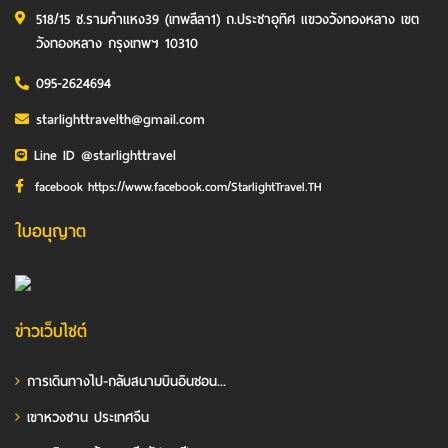
518/15 ซ.รามคำแหง39 (เทพลีลา1) ถ.ประชาอุทิศ แขวงวังทองหลาง เขต
วังทองหลาง กรุงเทพฯ 10310
095-2624694
starlighttravelth@gmail.com
Line ID @starlighttravel
facebook https://www.facebook.com/StarlightTravel.TH
ใบอนุญาต
ข่าวเว็บไซต์
การเดินทางไป-กลับสนามบินอินชอน...
เขาหวงซาน ประเทศจีน