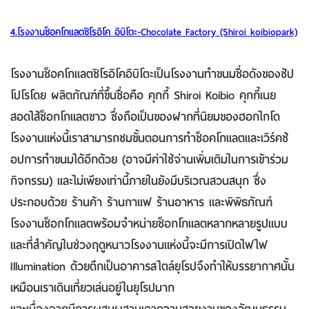
4.โรงงานช็อคโกแลตชิโรอิโค อิบิโตะ-Chocolate Factory (Shiroi koibiopark)
โรงงานช็อคโกแลตชิโรอิโคอิบิโตะเป็นโรงงานทำขนมชื่อดังของซัป
โปโรโดย ผลิตภัณฑ์ที่ขึ้นชื่อคือ คุกกี้ Shiroi Koibio คุกกี้เนย
สอดไส้ช็อกโกแลตขาว ซึ่งถือเป็นของฝากที่นิยมของฮอกไกโด
โรงงานแห่งนี้เราสามารถชมขั้นตอนการทำช็อคโกแลตและเวิร์คช้
อปการทำขนมได้อีกด้วย (อาจมีค่าใช้จ่านเพิ่มเติมในการเข้าร่วม
กิจกรรม) และไม่เพียงเท่านี้ภายในยังมีบริเวณสวนสนุก ซึ่ง
ประกอบด้วย ร้านค้า ร้านกาแฟ ร้านอาหาร และพิพิธภัณฑ์
โรงงานช็อกโกแลตพร้อมจำหน่ายช็อกโกแลตหลากหลายรูปแบบ
และที่สำคัญในช่วงฤดูหนาวโรงงานแห่งนี้จะมีการเปิดไฟไฟ
Illumination ด้วยตึกเป็นอาคารสไตล์ยุโรปจึงทำให้บรรยากาศนั้น
เหมือนเราเดินเที่ยวเล่นอยู่ในยุโรปมาก