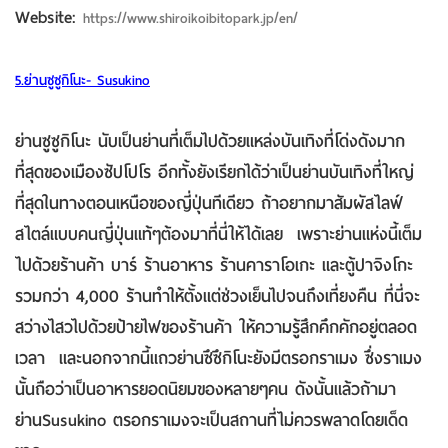
Website:
https://www.shiroikoibitopark.jp/en/
5.ย่านซูซูกิโนะ- Susukino
ย่านซูซูกิโนะ นับเป็นย่านที่เต็มไปด้วยแหล่งบันเทิงที่โด่งดังมาก
ที่สุดของเมืองซัปโปโร อีกทั้งยังเรียกได้ว่าเป็นย่านบันเทิงที่ใหญ่
ที่สุดในทางตอนเหนือของญี่ปุ่นทีเดียว ถ้าอยากมาสัมผัสไลฟ์
สไตล์แบบคนญี่ปุ่นแท้ๆต้องมาที่นี่ให้ได้เลย เพราะย่านแห่งนี้เต็ม
ไปด้วยร้านค้า บาร์ ร้านอาหาร ร้านคาราโอเกะ และตู้ปาจิงโกะ
รวมกว่า 4,000 ร้านทำให้ตั้งแต่ช่วงเย็นไปจนถึงเที่ยงคืน ที่นี่จะ
สว่างไสวไปด้วยป้ายไฟของร้านค้า ให้ความรู้สึกคึกคักอยู่ตลอด
เวลา และนอกจากนี้แถวย่านซึซึกิโนะยังมีตรอกราเมง ซึ่งราเมง
นั้นถือว่าเป็นอาหารยอดนิยมของหลายๆคน ดังนั้นแล้วถ้ามา
ย่านSusukino ตรอกราเมงจะเป็นสถานที่ไม่ควรพลาดโดยเด็ด