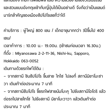
และเนื่องจากมีการผสมผสานเอาความสวยงามของวัฒนธรรม
และสวนแบบอังกฤษเข้ากับญี่ปุ่นได้เป็นอย่างดี จึงถือว่าเป็นแลนด์
มาร์กสำคัญของเมืองซัปโปโรเลยก็ว่าได้
ค่าบริการ : ผู้ใหญ่ 800 เยน / เด็กอายุมากกว่า 3ปีขึ้นไป 400
เยน/
เวลาทำการ : 10.00 น.- 19.00น. (เข้าชมก่อนเวลา 16.30น.)
ที่ตั้ง : Miyanosawa 2-2-11-36, Nishi-ku, Sapporo,
Hokkaido 063-0052
เดินทางด้วยรถไฟใต้ดิน :
– จากสถานี ชินซัปโปโร ขึ้นสาย ไทไซ ไปลงที่ สถานีมิยาโนะซา
วา เดินเท้าต่อประมาณ 7 นาที
– จากสถานีซับโปโร ขึ้ยรถไฟสายนัมโบะคุ ไปยังสถานีโอโดริ แล้ว
ต่อรถไปสายไทโซ ไปยังสถานี มิยาโนะวาวา แล้วเดินเท้าต่อ
ประมาณ 7 นาที