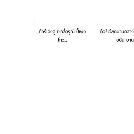
กลาง ดานัง ฮอ
ทัวร์เฉิงตู เขาสี่ดรุณี ปี้เผิง
ทัวร์เวียดนามกลา
าน...
โกว...
ยอัน บาน.