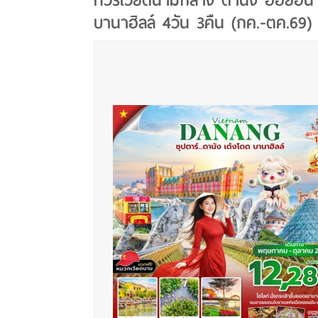
ทัวร์เวียดนามกลาง ดานัง ฮอยอั
บานาฮิลล์ 4วัน 3คืน (กค.-ตค.69)