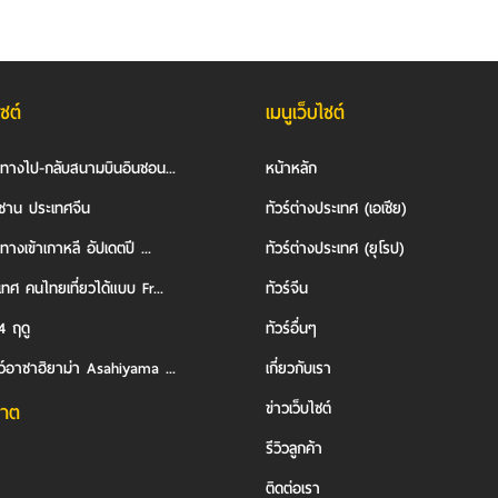
ไซต์
เมนูเว็บไซต์
นทางไป-กลับสนามบินอินชอน...
หน้าหลัก
ซาน ประเทศจีน
ทัวร์ต่างประเทศ (เอเชีย)
ทางเข้าเกาหลี อัปเดตปี ...
ทัวร์ต่างประเทศ (ยุโรป)
ทศ คนไทยเที่ยวได้แบบ Fr...
ทัวร์จีน
4 ฤดู
ทัวร์อื่นๆ
ว์อาซาฮิยาม่า Asahiyama ...
เกี่ยวกับเรา
ข่าวเว็บไซต์
าต
รีวิวลูกค้า
ติดต่อเรา