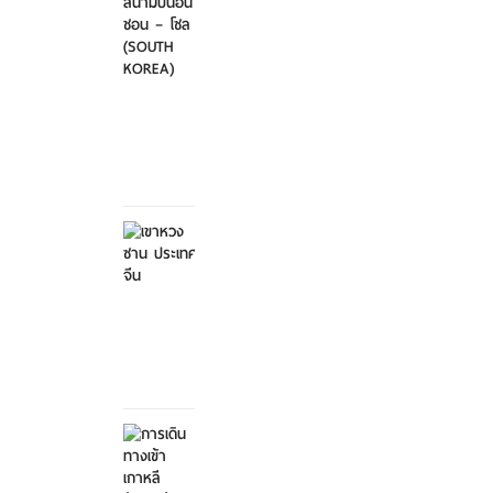
ไป-
กลับ
สนา...
ศุกร์ที่
21
มีนาคม
2568
เขาหวง
ซาน
ประเทศ
จีน
ศุกร์ที่ 21
มีนาคม
2568
การ
เดิน
ทางเข้า
เกาหลี...