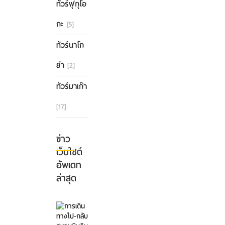
ทัวร์ฟุกุโอ
กะ
[5]
ทัวร์นาโก
ย่า
[2]
ทัวร์มาเก๊า
[17]
ข่าว
เว็บไซต์
อัพเดท
ล่าสุด
การ
เดิน
ทาง