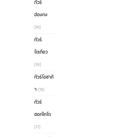
ทัวร์
ฮ่องกง
[56]
ทัวร์
โตเกียว
[36]
ทัวร์โอซาก้
า
[18]
ทัวร์
ฮอกไกโด
[21]