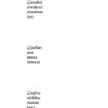
อาซาฮิ
ยาม่า ...
อาทิตย์ที่
2
กุมภาพันธ์
2568
นิงเกิ้ล
เทอเรส
NINGL...
อาทิตย์ที่
2
กุมภาพันธ์
2568
หมู่บ้าน
แม้วซี
เจียง
...