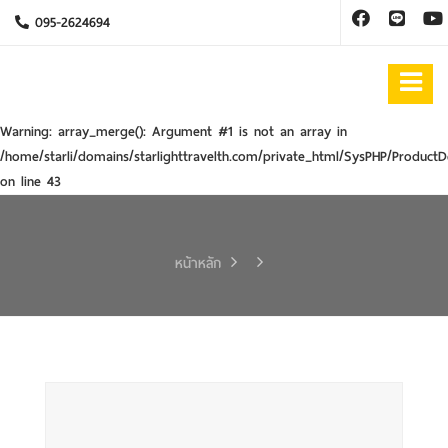
095-2624694
Warning
: array_merge(): Argument #1 is not an array in
/home/starli/domains/starlighttravelth.com/private_html/SysPHP/ProductD
on line
43
หน้าหลัก