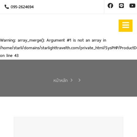
095-2624694
Warning
: array_merge(): Argument #1 is not an array in
/home/starli/domains/starlighttravelth.com/private_html/SysPHP/ProductD
on line
43
หน้าหลัก