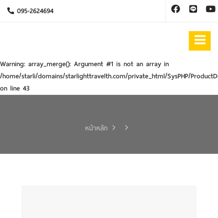
095-2624694
Warning
: array_merge(): Argument #1 is not an array in
/home/starli/domains/starlighttravelth.com/private_html/SysPHP/ProductD
on line
43
หน้าหลัก