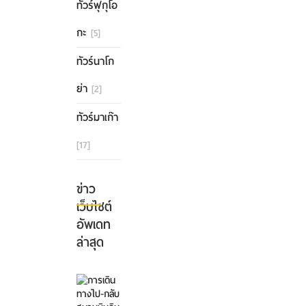
ทัวร์ฟุกุโอ
กะ
[5]
ทัวร์นาโก
ย่า
[2]
ทัวร์มาเก๊า
[17]
ข่าว
เว็บไซต์
อัพเดท
ล่าสุด
การ
เดิน
ทาง