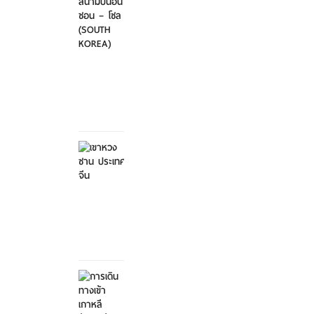
ไป-
กลับ
สนา...
ศุกร์ที่
21
มีนาคม
2568
เขาหวง
ซาน
ประเทศ
จีน
ศุกร์ที่ 21
มีนาคม
2568
การ
เดิน
ทางเข้า
เกาหลี...