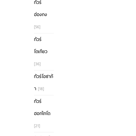
ทัวร์
ฮ่องกง
[56]
ทัวร์
โตเกียว
[36]
ทัวร์โอซาก้
า
[18]
ทัวร์
ฮอกไกโด
[21]