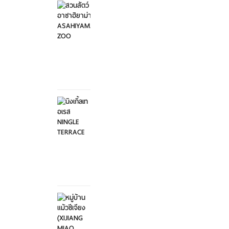
อาซาฮิ
ยาม่า ...
อาทิตย์ที่
2
กุมภาพันธ์
2568
นิงเกิ้ล
เทอเรส
NINGL...
อาทิตย์ที่
2
กุมภาพันธ์
2568
หมู่บ้าน
แม้วซี
เจียง
...