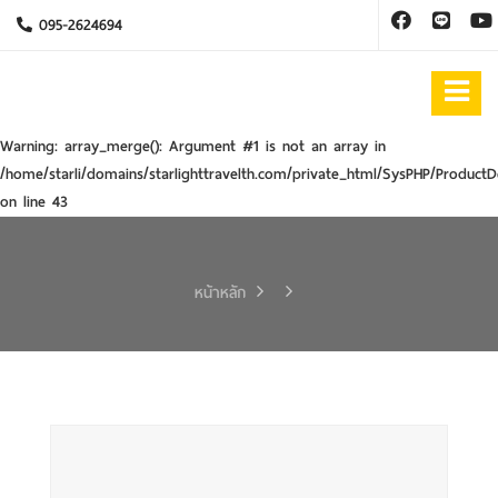
095-2624694
Warning
: array_merge(): Argument #1 is not an array in
/home/starli/domains/starlighttravelth.com/private_html/SysPHP/ProductD
on line
43
หน้าหลัก