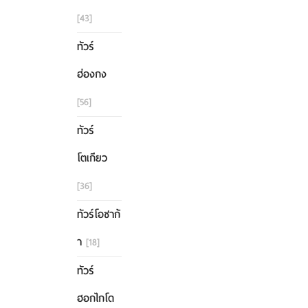
[43]
ทัวร์
ฮ่องกง
[56]
ทัวร์
โตเกียว
[36]
ทัวร์โอซาก้
า
[18]
ทัวร์
ฮอกไกโด