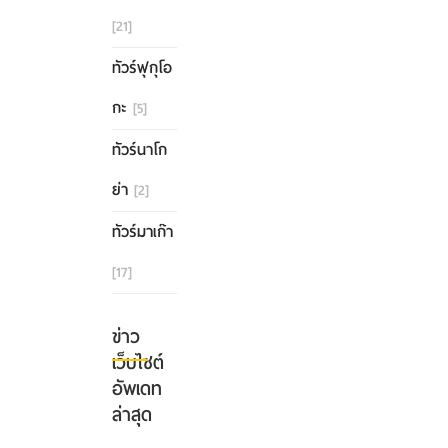
[21]
ทัวร์ฟุกุโอ
กะ
[5]
ทัวร์นาโก
ย่า
[2]
ทัวร์มาเก๊า
[17]
ข่าว
เว็บไซต์
อัพเดท
ล่าสุด