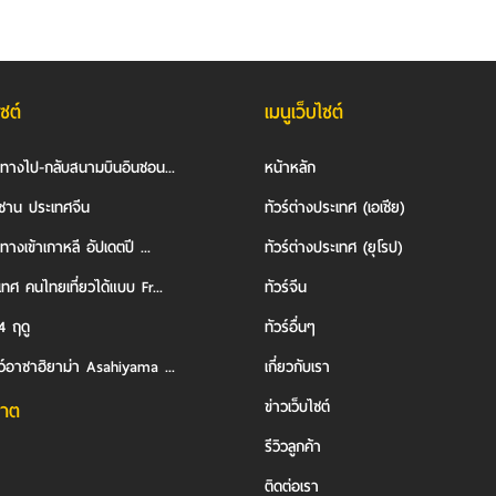
ไซต์
เมนูเว็บไซต์
นทางไป-กลับสนามบินอินชอน...
หน้าหลัก
ซาน ประเทศจีน
ทัวร์ต่างประเทศ (เอเชีย)
ทางเข้าเกาหลี อัปเดตปี ...
ทัวร์ต่างประเทศ (ยุโรป)
ทศ คนไทยเที่ยวได้แบบ Fr...
ทัวร์จีน
4 ฤดู
ทัวร์อื่นๆ
ว์อาซาฮิยาม่า Asahiyama ...
เกี่ยวกับเรา
ข่าวเว็บไซต์
าต
รีวิวลูกค้า
ติดต่อเรา