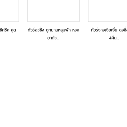
ชิคชิค สุด
ทัวร์ฉงชิ่ง อุทยานหลุมฟ้า หงห
ทัวร์จางเจียเจี้ย ฉงชิ
ยาต้ง...
4คืน...