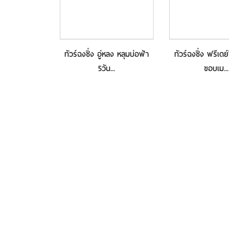
้ย ฉงชิ่ง 5วัน
ทัวร์ฉงชิ่ง อู่หลง หลุมบ่อฟ้า
ทัวร์ฉงชิ่ง ฟรีเดย์
...
5วัน...
ขอบเม...