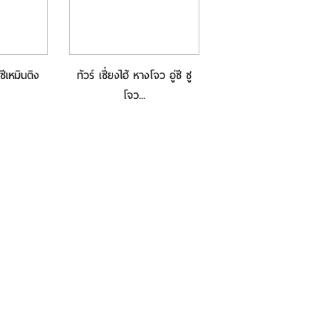
ซีเหมินติง
ทัวร์ เซี่ยงไฮ้ หางโจว อู่ซี ซู
โจว...