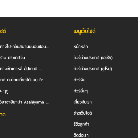
ไซต์
เมนูเว็บไซต์
นทางไป-กลับสนามบินอินชอน...
หน้าหลัก
ซาน ประเทศจีน
ทัวร์ต่างประเทศ (เอเชีย)
ทางเข้าเกาหลี อัปเดตปี ...
ทัวร์ต่างประเทศ (ยุโรป)
ทศ คนไทยเที่ยวได้แบบ Fr...
ทัวร์จีน
4 ฤดู
ทัวร์อื่นๆ
ว์อาซาฮิยาม่า Asahiyama ...
เกี่ยวกับเรา
ข่าวเว็บไซต์
าต
รีวิวลูกค้า
ติดต่อเรา