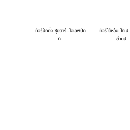
ทัวร์ปักกิ่ง ซุปตาร์...ไอเลิฟปัก
ทัวร์ไต้หวัน ไทเป 
กิ...
ย่านป...