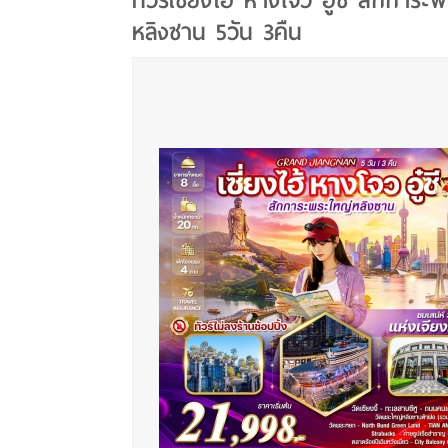
ทัวร์เซี่ยงไฮ้ หางโจว อู๋ซี สักการะ
หลิงซาน 5วัน 3คืน