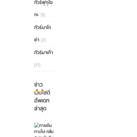
ทัวร์ฟุกุโอ
กะ
[5]
ทัวร์นาโก
ย่า
[2]
ทัวร์มาเก๊า
[17]
ข่าว
เว็บไซต์
อัพเดท
ล่าสุด
การ
เดิน
ทาง