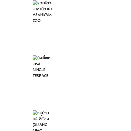
อาซาฮิ
ยาม่า ...
อาทิตย์ที่
2
กุมภาพันธ์
2568
นิงเกิ้ล
เทอเรส
NINGL...
อาทิตย์ที่
2
กุมภาพันธ์
2568
หมู่บ้าน
แม้วซี
เจียง
...