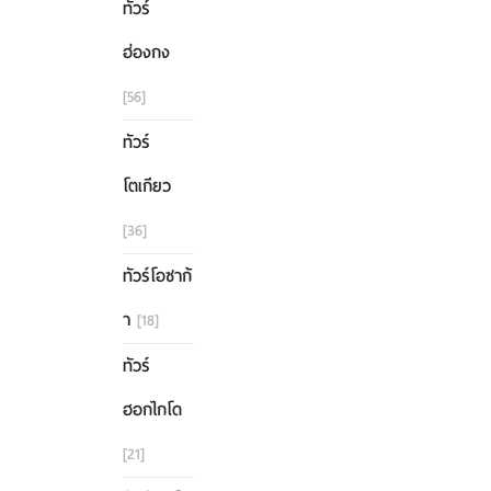
ทัวร์
ฮ่องกง
[56]
ทัวร์
โตเกียว
[36]
ทัวร์โอซาก้
า
[18]
ทัวร์
ฮอกไกโด
[21]