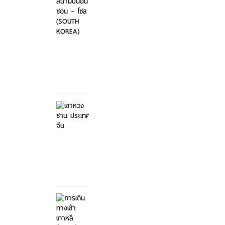
ไป-
กลับ
สนา...
ศุกร์ที่
21
มีนาคม
2568
เขาหวง
ซาน
ประเทศ
จีน
ศุกร์ที่ 21
มีนาคม
2568
การ
เดิน
ทางเข้า
เกาหลี...