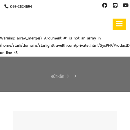
095-2624694
Warning
: array_merge(): Argument #1 is not an array in
/home/starli/domains/starlighttravelth.com/private_html/SysPHP/ProductD
on line
43
หน้าหลัก