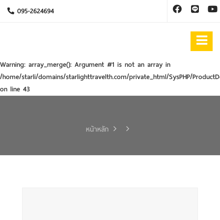
095-2624694
Warning
: array_merge(): Argument #1 is not an array in
/home/starli/domains/starlighttravelth.com/private_html/SysPHP/ProductD
on line
43
หน้าหลัก