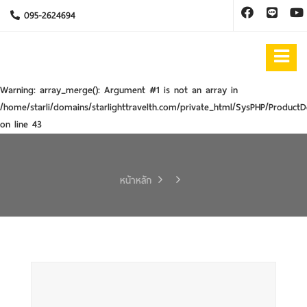
095-2624694
Warning
: array_merge(): Argument #1 is not an array in
/home/starli/domains/starlighttravelth.com/private_html/SysPHP/ProductD
on line
43
หน้าหลัก