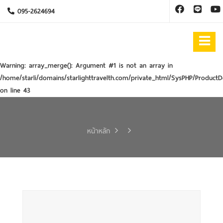
095-2624694
Warning
: array_merge(): Argument #1 is not an array in
/home/starli/domains/starlighttravelth.com/private_html/SysPHP/ProductD
on line
43
หน้าหลัก