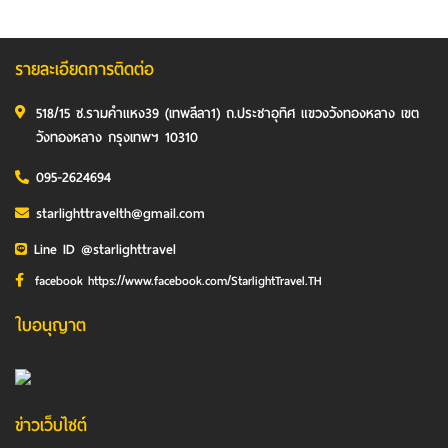
รายละเอียดการติดต่อ
518/15 ซ.รามคำแหง39 (เทพลีลา1) ถ.ประชาอุทิศ แขวงวังทองหลาง เขต
วังทองหลาง กรุงเทพฯ 10310
095-2624694
starlighttravelth@gmail.com
Line ID @starlighttravel
facebook https://www.facebook.com/StarlightTravel.TH
ใบอนุญาต
ข่าวเว็บไซต์