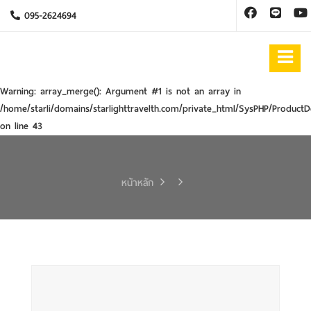
095-2624694
Warning
: array_merge(): Argument #1 is not an array in
/home/starli/domains/starlighttravelth.com/private_html/SysPHP/ProductD
on line
43
หน้าหลัก