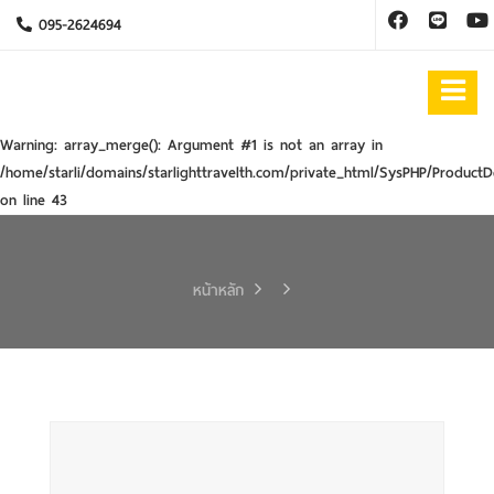
095-2624694
Warning
: array_merge(): Argument #1 is not an array in
/home/starli/domains/starlighttravelth.com/private_html/SysPHP/ProductD
on line
43
หน้าหลัก