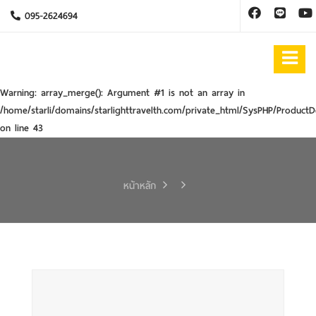
095-2624694
Warning
: array_merge(): Argument #1 is not an array in
/home/starli/domains/starlighttravelth.com/private_html/SysPHP/ProductD
on line
43
หน้าหลัก