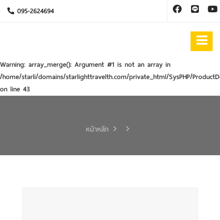
095-2624694
Warning
: array_merge(): Argument #1 is not an array in
/home/starli/domains/starlighttravelth.com/private_html/SysPHP/ProductD
on line
43
หน้าหลัก