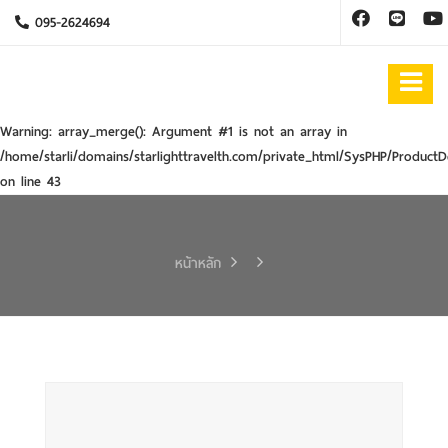
095-2624694
Warning
: array_merge(): Argument #1 is not an array in
/home/starli/domains/starlighttravelth.com/private_html/SysPHP/ProductD
on line
43
หน้าหลัก