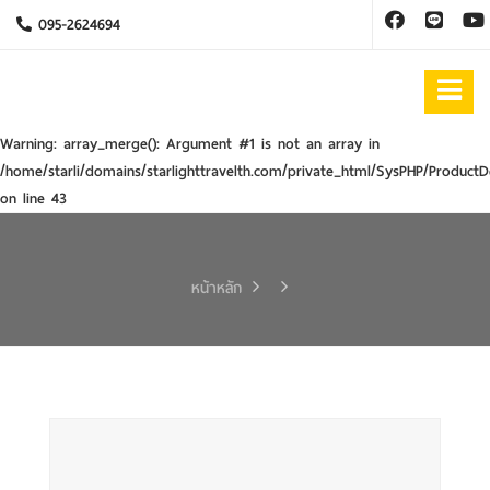
095-2624694
Warning
: array_merge(): Argument #1 is not an array in
/home/starli/domains/starlighttravelth.com/private_html/SysPHP/ProductD
on line
43
หน้าหลัก