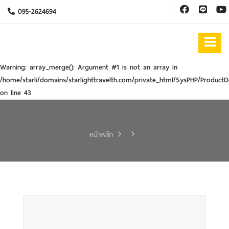
095-2624694
Warning
: array_merge(): Argument #1 is not an array in
/home/starli/domains/starlighttravelth.com/private_html/SysPHP/ProductD
on line
43
หน้าหลัก