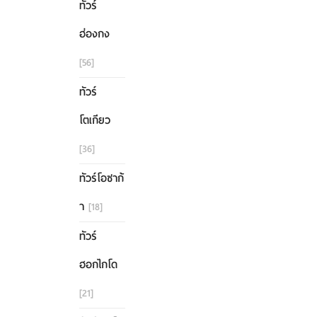
ทัวร์
ฮ่องกง
[56]
ทัวร์
โตเกียว
[36]
ทัวร์โอซาก้
า
[18]
ทัวร์
ฮอกไกโด
[21]