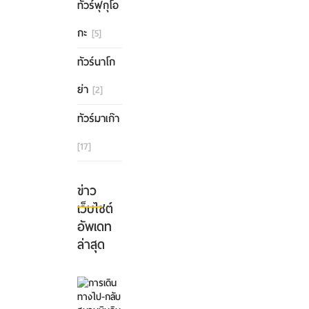
ทัวร์ฟุกุโอ
กะ
[5]
ทัวร์นาโก
ย่า
[2]
ทัวร์มาเก๊า
[17]
ข่าว
เว็บไซต์
อัพเดท
ล่าสุด
การ
เดิน
ทาง