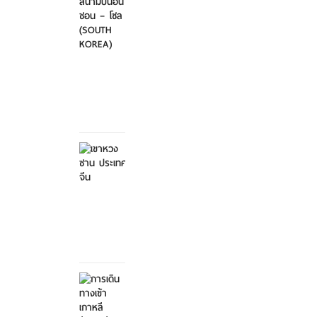
ไป-
กลับ
สนา...
ศุกร์ที่
21
มีนาคม
2568
เขาหวง
ซาน
ประเทศ
จีน
ศุกร์ที่ 21
มีนาคม
2568
การ
เดิน
ทางเข้า
เกาหลี...