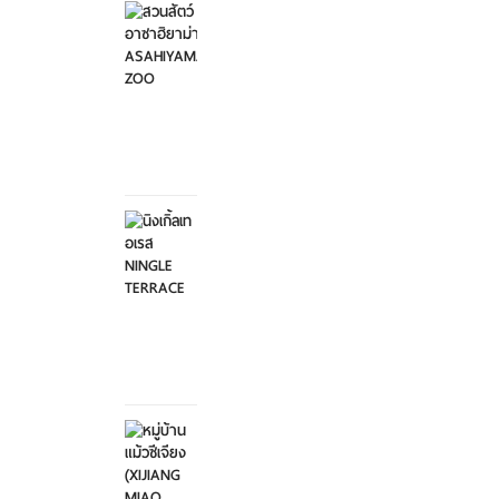
อาซาฮิ
ยาม่า ...
อาทิตย์ที่
2
กุมภาพันธ์
2568
นิงเกิ้ล
เทอเรส
NINGL...
อาทิตย์ที่
2
กุมภาพันธ์
2568
หมู่บ้าน
แม้วซี
เจียง
...