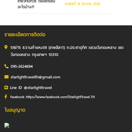
พฤหัสที่ 16 มีนาคม 2566
รายละเอียดการติดต่อ
518/15 ซ.รามคำแหง39 (เทพลีลา1) ถ.ประชาอุทิศ แขวงวังทองหลาง เขต
วังทองหลาง กรุงเทพฯ 10310
095-2624694
starlighttravelth@gmail.com
Line ID @starlighttravel
facebook https://www.facebook.com/StarlightTravel.TH
ใบอนุญาต