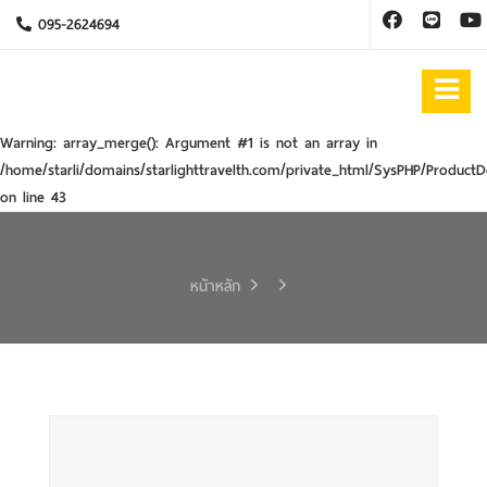
095-2624694
Warning
: array_merge(): Argument #1 is not an array in
/home/starli/domains/starlighttravelth.com/private_html/SysPHP/ProductD
on line
43
หน้าหลัก