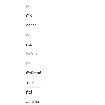
[43]
ทัวร์
ฮ่องกง
[56]
ทัวร์
โตเกียว
[36]
ทัวร์โอซาก้
า
[18]
ทัวร์
ฮอกไกโด