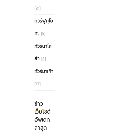
[21]
ทัวร์ฟุกุโอ
กะ
[5]
ทัวร์นาโก
ย่า
[2]
ทัวร์มาเก๊า
[17]
ข่าว
เว็บไซต์
อัพเดท
ล่าสุด