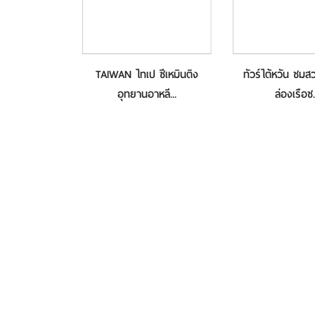
ทเป ซีเหมินติง
TAIWAN ไทเป ซีเหมินติง
ทัวร์ไต้หวัน ชม
3...
อุทยานอาหลี...
ล่องเรือช.