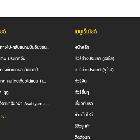
ไซต์
เมนูเว็บไซต์
นทางไป-กลับสนามบินอินชอน...
หน้าหลัก
ซาน ประเทศจีน
ทัวร์ต่างประเทศ (เอเชีย)
ทางเข้าเกาหลี อัปเดตปี ...
ทัวร์ต่างประเทศ (ยุโรป)
ทศ คนไทยเที่ยวได้แบบ Fr...
ทัวร์จีน
4 ฤดู
ทัวร์อื่นๆ
ว์อาซาฮิยาม่า Asahiyama ...
เกี่ยวกับเรา
ข่าวเว็บไซต์
าต
รีวิวลูกค้า
ติดต่อเรา