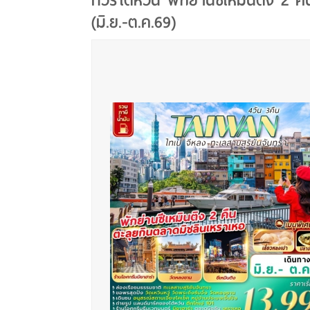
ทัวร์ไต้หวัน พักย่านซีเหมินติง 2 คื
(มิ.ย.-ต.ค.69)