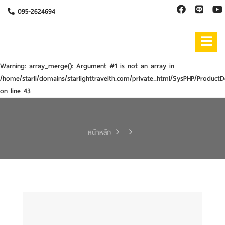
095-2624694
Warning
: array_merge(): Argument #1 is not an array in
/home/starli/domains/starlighttravelth.com/private_html/SysPHP/ProductD
on line
43
หน้าหลัก