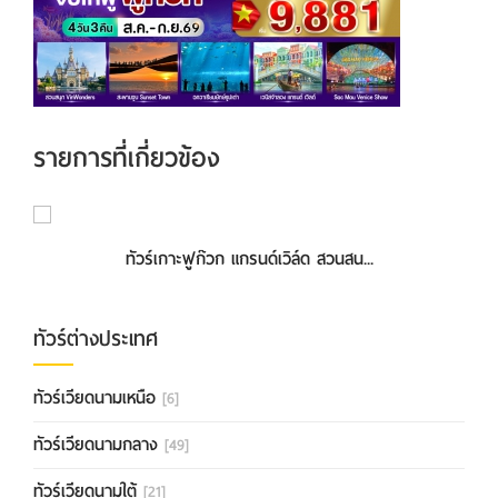
รายการที่เกี่ยวข้อง
เกาะฟู้โกว๊ก สวนสนุกVin Wonders+อค...
ทัวร์เกาะฟูก๊วก แกรนด์เวิล์ด สวนสน...
ทัวร์ต่างประเทศ
ทัวร์เวียดนามเหนือ
[6]
ทัวร์เวียดนามกลาง
[49]
ทัวร์เวียดนามใต้
[21]