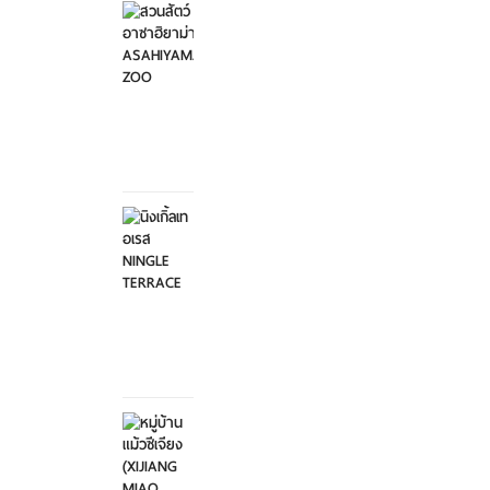
อาซาฮิ
ยาม่า ...
อาทิตย์ที่
2
กุมภาพันธ์
2568
นิงเกิ้ล
เทอเรส
NINGL...
อาทิตย์ที่
2
กุมภาพันธ์
2568
หมู่บ้าน
แม้วซี
เจียง
...