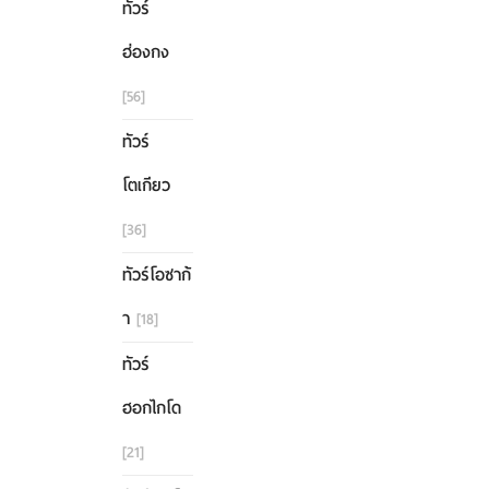
ทัวร์
ฮ่องกง
[56]
ทัวร์
โตเกียว
[36]
ทัวร์โอซาก้
า
[18]
ทัวร์
ฮอกไกโด
[21]