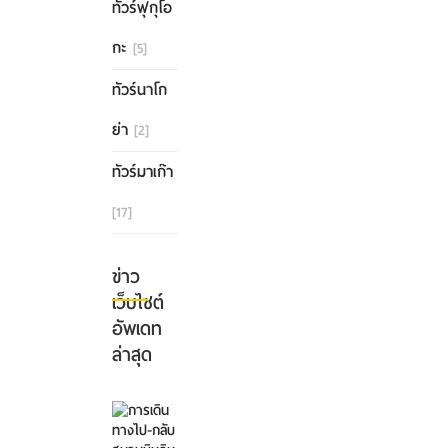
ทัวร์ฟุกุโอ
กะ
[5]
ทัวร์นาโก
ย่า
[2]
ทัวร์มาเก๊า
[17]
ข่าว
เว็บไซต์
อัพเดท
ล่าสุด
การ
เดิน
ทาง