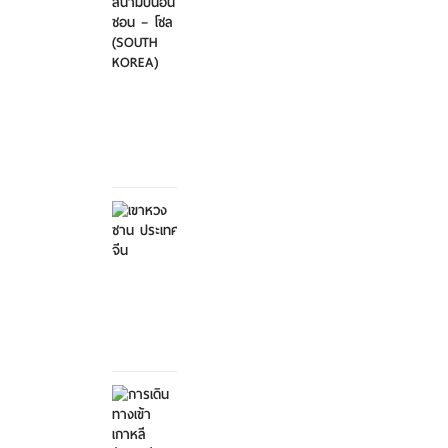
ไป-
กลับ
สนา...
ศุกร์ที่
21
มีนาคม
2568
เขาหวง
ซาน
ประเทศ
จีน
ศุกร์ที่ 21
มีนาคม
2568
การ
เดิน
ทางเข้า
เกาหลี...