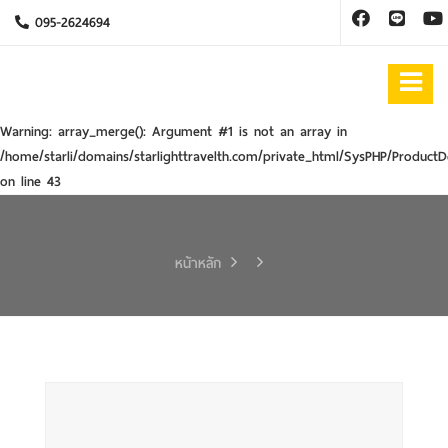
095-2624694
Warning
: array_merge(): Argument #1 is not an array in
/home/starli/domains/starlighttravelth.com/private_html/SysPHP/ProductD
on line
43
หน้าหลัก