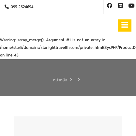
095-2624694
Warning
: array_merge(): Argument #1 is not an array in
/home/starli/domains/starlighttravelth.com/private_html/SysPHP/ProductD
on line
43
หน้าหลัก