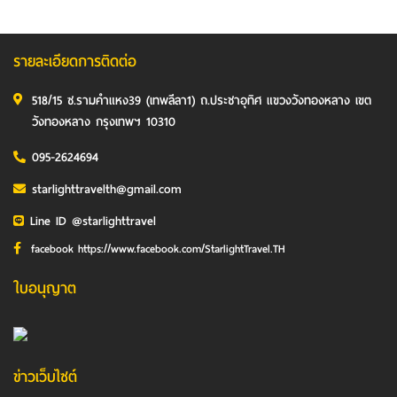
รายละเอียดการติดต่อ
518/15 ซ.รามคำแหง39 (เทพลีลา1) ถ.ประชาอุทิศ แขวงวังทองหลาง เขต
วังทองหลาง กรุงเทพฯ 10310
095-2624694
starlighttravelth@gmail.com
Line ID @starlighttravel
facebook https://www.facebook.com/StarlightTravel.TH
ใบอนุญาต
ข่าวเว็บไซต์