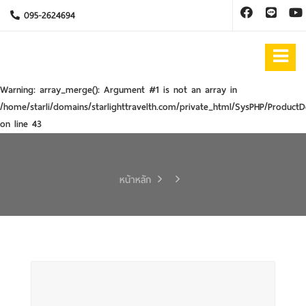
095-2624694
Warning
: array_merge(): Argument #1 is not an array in
/home/starli/domains/starlighttravelth.com/private_html/SysPHP/ProductD
on line
43
หน้าหลัก