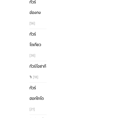
ทัวร์
ฮ่องกง
[56]
ทัวร์
โตเกียว
[36]
ทัวร์โอซาก้
า
[18]
ทัวร์
ฮอกไกโด
[21]