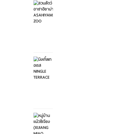
อาซาฮิ
ยาม่า ...
อาทิตย์ที่
2
กุมภาพันธ์
2568
นิงเกิ้ล
เทอเรส
NINGL...
อาทิตย์ที่
2
กุมภาพันธ์
2568
หมู่บ้าน
แม้วซี
เจียง
...