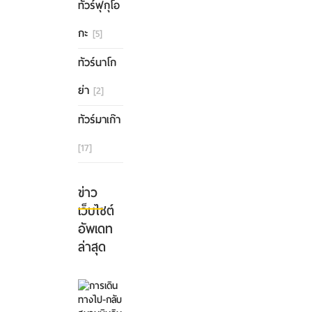
ทัวร์ฟุกุโอ
กะ
[5]
ทัวร์นาโก
ย่า
[2]
ทัวร์มาเก๊า
[17]
ข่าว
เว็บไซต์
อัพเดท
ล่าสุด
การ
เดิน
ทาง