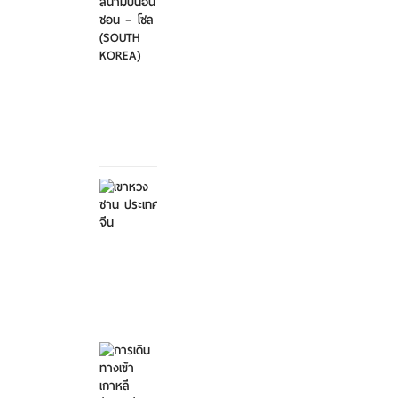
ไป-
กลับ
สนา...
ศุกร์ที่
21
มีนาคม
2568
เขาหวง
ซาน
ประเทศ
จีน
ศุกร์ที่ 21
มีนาคม
2568
การ
เดิน
ทางเข้า
เกาหลี...