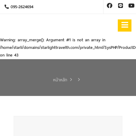
095-2624694
Warning
: array_merge(): Argument #1 is not an array in
/home/starli/domains/starlighttravelth.com/private_html/SysPHP/ProductD
on line
43
หน้าหลัก