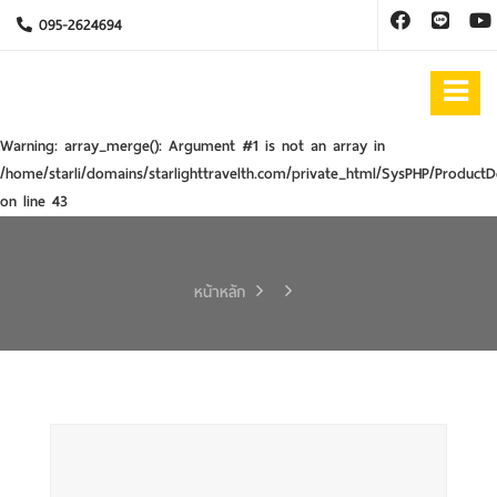
095-2624694
Warning
: array_merge(): Argument #1 is not an array in
/home/starli/domains/starlighttravelth.com/private_html/SysPHP/ProductD
on line
43
หน้าหลัก