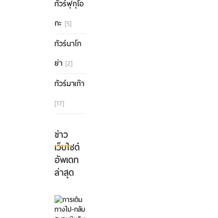
ทัวร์ฟุกุโอ
กะ
[5]
ทัวร์นาโก
ย่า
[2]
ทัวร์มาเก๊า
[17]
ข่าว
เว็บไซต์
อัพเดท
ล่าสุด
การ
เดิน
ทาง