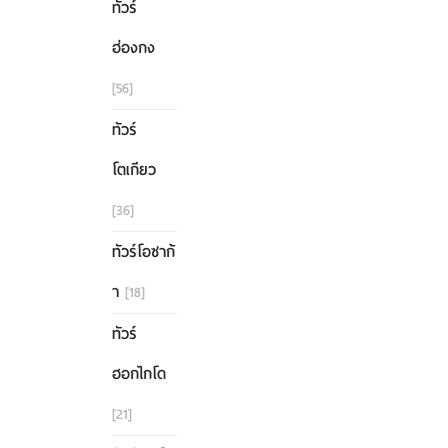
ทัวร์
ฮ่องกง
[56]
ทัวร์
โตเกียว
[36]
ทัวร์โอซาก้
า
[18]
ทัวร์
ฮอกไกโด
[21]