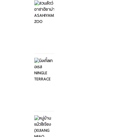
อาซาฮิ
ยาม่า ...
อาทิตย์ที่
2
กุมภาพันธ์
2568
นิงเกิ้ล
เทอเรส
NINGL...
อาทิตย์ที่
2
กุมภาพันธ์
2568
หมู่บ้าน
แม้วซี
เจียง
...