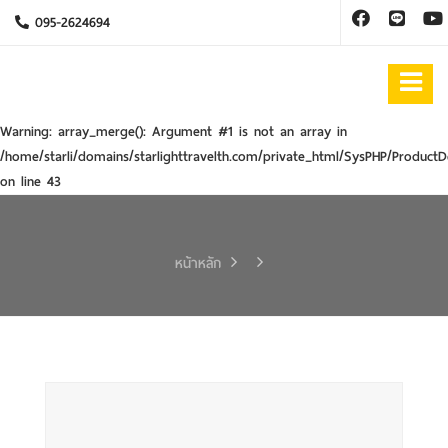
095-2624694
Warning
: array_merge(): Argument #1 is not an array in
/home/starli/domains/starlighttravelth.com/private_html/SysPHP/ProductD
on line
43
หน้าหลัก