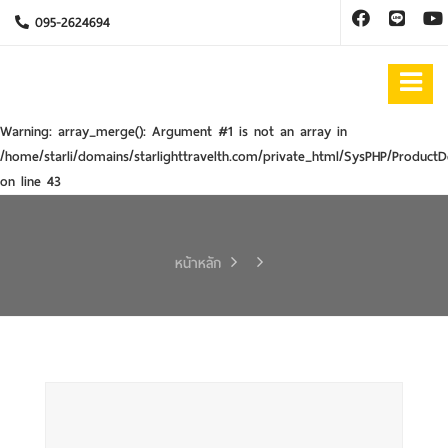
095-2624694
Warning
: array_merge(): Argument #1 is not an array in
/home/starli/domains/starlighttravelth.com/private_html/SysPHP/ProductD
on line
43
หน้าหลัก