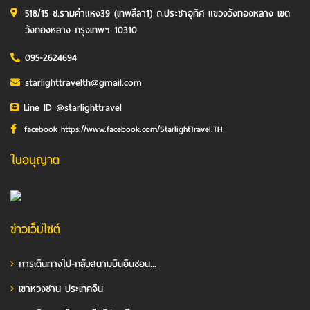
518/15 ซ.รามคำแหง39 (เทพลีลา1) ถ.ประชาอุทิศ แขวงวังทองหลาง เขต
วังทองหลาง กรุงเทพฯ 10310
095-2624694
starlighttravelth@gmail.com
Line ID @starlighttravel
facebook https://www.facebook.com/StarlightTravel.TH
ใบอนุญาต
ข่าวเว็บไซต์
การเดินทางไป-กลับสนามบินอินชอน...
เขาหวงซาน ประเทศจีน