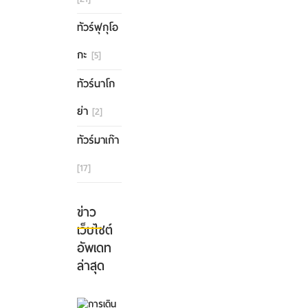
ทัวร์ฟุกุโอ
กะ
[5]
ทัวร์นาโก
ย่า
[2]
ทัวร์มาเก๊า
[17]
ข่าว
เว็บไซต์
อัพเดท
ล่าสุด
การ