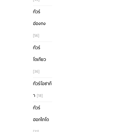
ทัวร์
ฮ่องกง
[56]
ทัวร์
โตเกียว
[36]
ทัวร์โอซาก้
า
[18]
ทัวร์
ฮอกไกโด
[21]