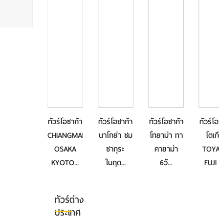
าก้า
ทัวร์โอซาก้า
ทัวร์โอซาก้า
ทัวร์โอซาก้า
ทัวร์โอซาก้า
ว
CHIANGMAI
นาโกย่า ชม
โทยาม่า ทา
โตเกียว
MA
OSAKA
ซากุระ
คายาม่า
TOYAMA
..
KYOTO...
ในฤด...
6วั...
FUJI H...
ทัวร์ต่าง
ประเทศ