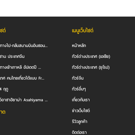
ไซต์
เมนูเว็บไซต์
นทางไป-กลับสนามบินอินชอน...
หน้าหลัก
ซาน ประเทศจีน
ทัวร์ต่างประเทศ (เอเชีย)
ทางเข้าเกาหลี อัปเดตปี ...
ทัวร์ต่างประเทศ (ยุโรป)
ทศ คนไทยเที่ยวได้แบบ Fr...
ทัวร์จีน
4 ฤดู
ทัวร์อื่นๆ
ว์อาซาฮิยาม่า Asahiyama ...
เกี่ยวกับเรา
ข่าวเว็บไซต์
าต
รีวิวลูกค้า
ติดต่อเรา