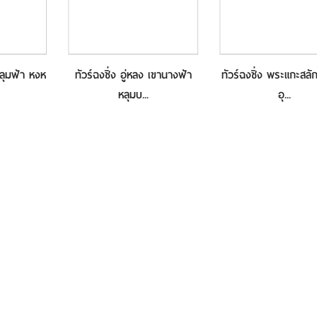
หลุมฟ้า หงห
ทัวร์ฉงชิ่ง อู่หลง เขานางฟ้า
ทัวร์ฉงชิ่ง พระแกะสลักห
หลุมบ...
อุ...