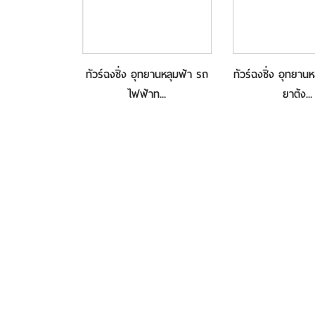
กะสลักหินต้าจู๋
ทัวร์ฉงชิ่ง อุทยานหลุมฟ้า รถ
ทัวร์ฉงชิ่ง อุทยาน
..
ไฟฟ้าท...
ยาต้ง...