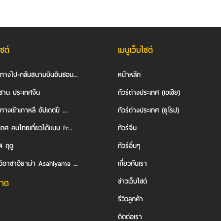
ไซต์
เมนูเว็บไซต์
นทางไป-กลับสนามบินอินชอน...
หน้าหลัก
ซาน ประเทศจีน
ทัวร์ต่างประเทศ (เอเชีย)
ทางเข้าเกาหลี อัปเดตปี ...
ทัวร์ต่างประเทศ (ยุโรป)
ทศ คนไทยเที่ยวได้แบบ Fr...
ทัวร์จีน
4 ฤดู
ทัวร์อื่นๆ
ว์อาซาฮิยาม่า Asahiyama ...
เกี่ยวกับเรา
ข่าวเว็บไซต์
าต
รีวิวลูกค้า
ติดต่อเรา