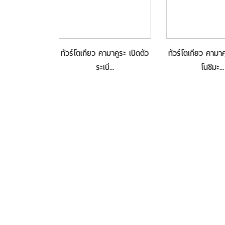
เมืองอาซาฮิคา
ทัวร์โตเกียว คามาคูระ เปิดตัว
ทัวร์โตเกียว คามาค
สร...
ระเบี...
โนชิมะ...