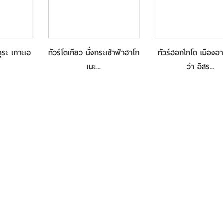
ุระ เกาะเอ
ทัวร์โตเกียว นั่งกระเช้าฟ้าฮาโก
ทัวร์ฮอกไกโด เมืองอ
เนะ...
ว่า อิสร...