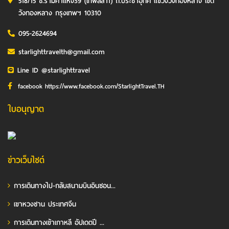
518/15 ซ.รามคำแหง39 (เทพลีลา1) ถ.ประชาอุทิศ แขวงวังทองหลาง เขต
วังทองหลาง กรุงเทพฯ 10310
095-2624694
starlighttravelth@gmail.com
Line ID @starlighttravel
facebook https://www.facebook.com/StarlightTravel.TH
ใบอนุญาต
ข่าวเว็บไซต์
การเดินทางไป-กลับสนามบินอินชอน...
เขาหวงซาน ประเทศจีน
การเดินทางเข้าเกาหลี อัปเดตปี ...