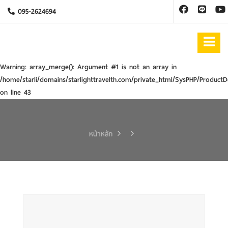
095-2624694
Warning
: array_merge(): Argument #1 is not an array in
/home/starli/domains/starlighttravelth.com/private_html/SysPHP/ProductD
on line
43
หน้าหลัก