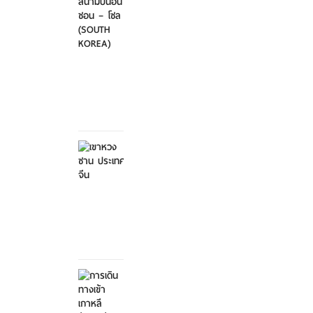
ไป-
กลับ
สนา...
ศุกร์ที่
21
มีนาคม
2568
เขาหวง
ซาน
ประเทศ
จีน
ศุกร์ที่ 21
มีนาคม
2568
การ
เดิน
ทางเข้า
เกาหลี...