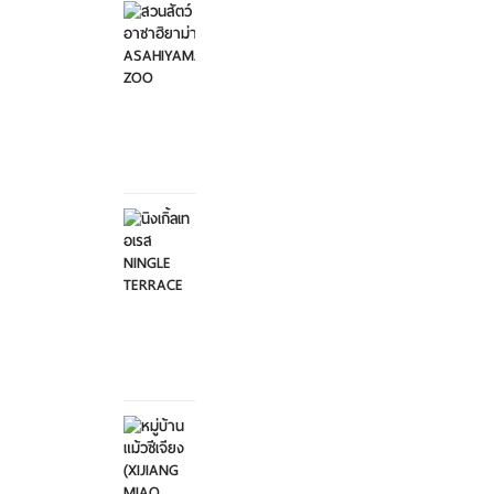
อาซาฮิ
ยาม่า ...
อาทิตย์ที่
2
กุมภาพันธ์
2568
นิงเกิ้ล
เทอเรส
NINGL...
อาทิตย์ที่
2
กุมภาพันธ์
2568
หมู่บ้าน
แม้วซี
เจียง
...