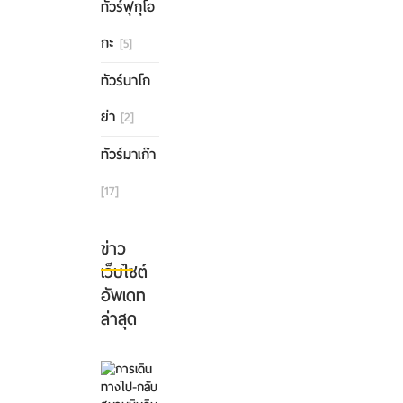
ทัวร์ฟุกุโอ
กะ
[5]
ทัวร์นาโก
ย่า
[2]
ทัวร์มาเก๊า
[17]
ข่าว
เว็บไซต์
อัพเดท
ล่าสุด
การ
เดิน
ทาง