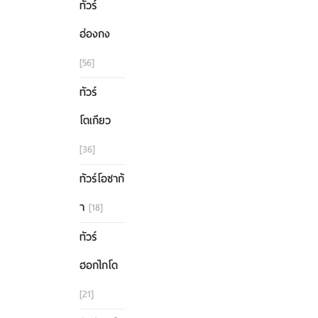
ทัวร์
ฮ่องกง
[56]
ทัวร์
โตเกียว
[36]
ทัวร์โอซาก้
า
[18]
ทัวร์
ฮอกไกโด
[21]